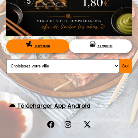
VOS AVIS
MENTIONS LÉGALES
C.G.V
RÉSERVATION
En Livraison
A Emporter
Go!
Télécharger App Android