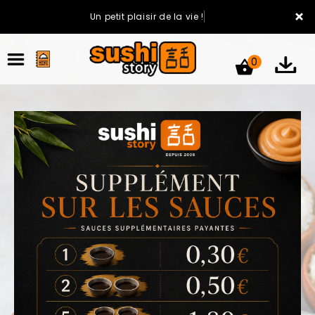
×
Un petit plaisir de la vie !
0
ACCUEIL
LA CARTE
VOTRE COMPTE
NOTRE RESTAURANT