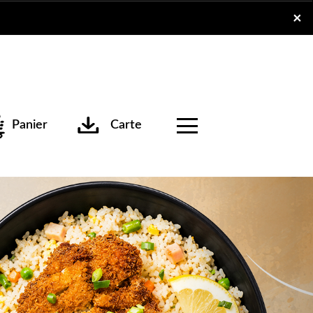
x
×
Panier
Carte
Next