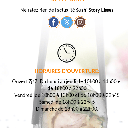
SUIVEZ-NOUS
Ne ratez rien de l'actualité
Sushi Story Lisses
HORAIRES D'OUVERTURE:
Ouvert 7j/7: Du Lundi au jeudi de 10h00 à 14h00 et
de 18h00 à 22h00
Vendredi de 10h00 à 13h00 et de 18h00 à 22h45
Samedi de 18h00 à 22h45
Dimanche de 18h00 à 22h00.