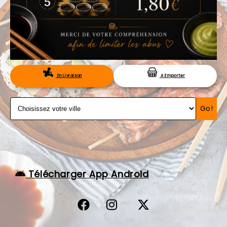
VOS AVIS
MENTIONS LÉGALES
C.G.V
RÉSERVATION
En Livraison
A Emporter
Go!
Télécharger App Android