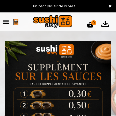
×
Un petit plaisir de la vie !
0
ACCUEIL
LA CARTE
VOTRE COMPTE
NOTRE RESTAURANT