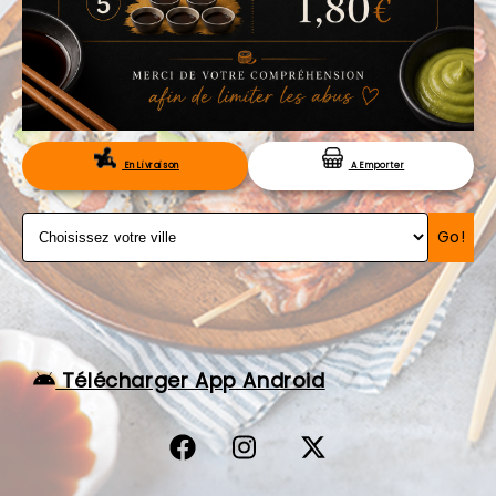
VOS AVIS
MENTIONS LÉGALES
C.G.V
RÉSERVATION
En Livraison
A Emporter
Go!
Télécharger App Android