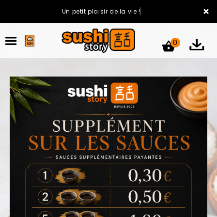
×
Un petit plaisir de la vie !
0
ACCUEIL
LA CARTE
VOTRE COMPTE
NOTRE RESTAURANT