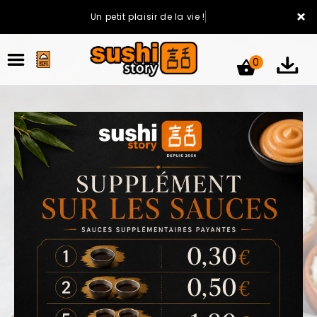
×
Un petit plaisir de la vie !
0
ACCUEIL
LA CARTE
VOTRE COMPTE
NOTRE RESTAURANT