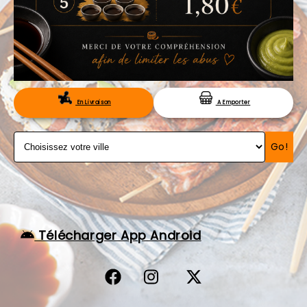
VOS AVIS
MENTIONS LÉGALES
C.G.V
RÉSERVATION
En Livraison
A Emporter
Go!
Télécharger App Android