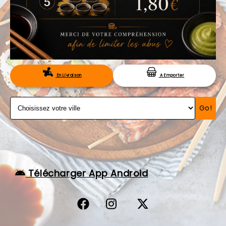
VOS AVIS
MENTIONS LÉGALES
C.G.V
RÉSERVATION
En Livraison
A Emporter
Go!
Télécharger App Android