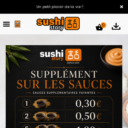
×
Un petit plaisir de la vie !
0
ACCUEIL
LA CARTE
VOTRE COMPTE
NOTRE RESTAURANT