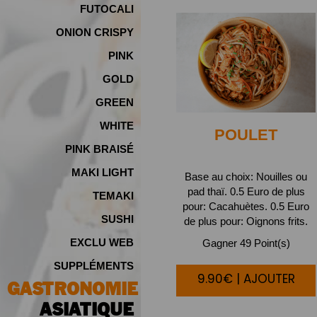
FUTOCALI
ONION CRISPY
PINK
GOLD
GREEN
WHITE
POULET
PINK BRAISÉ
MAKI LIGHT
Base au choix: Nouilles ou
pad thaï. 0.5 Euro de plus
TEMAKI
pour: Cacahuètes. 0.5 Euro
SUSHI
de plus pour: Oignons frits.
EXCLU WEB
Gagner 49 Point(s)
SUPPLÉMENTS
9.90€ | AJOUTER
GASTRONOMIE
ASIATIQUE