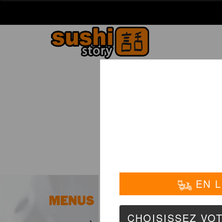
La Carte
01 6
N
MENUS