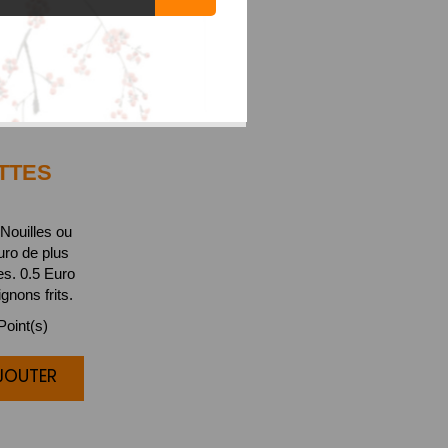
TTES
Nouilles ou
uro de plus
s. 0.5 Euro
gnons frits.
oint(s)
AJOUTER