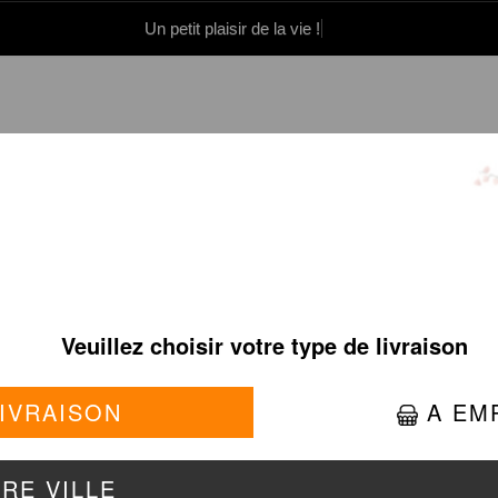
Un petit plaisir de la vie !
0 86 05 06
Se connecter / S'inscrire
OUILLES/PAD THAÏ