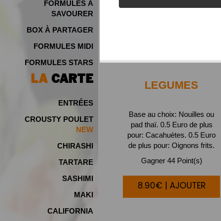
FORMULES À
SAVOURER
BOX À PARTAGER
FORMULES MIDI
FORMULES STARS
LA
CARTE
LEGUMES
ENTRÉES
Base au choix: Nouilles ou
CROUSTY POULET
pad thaï. 0.5 Euro de plus
NEW
pour: Cacahuètes. 0.5 Euro
de plus pour: Oignons frits.
CHIRASHI
Gagner 44 Point(s)
TARTARE
SASHIMI
8.90€ | AJOUTER
MAKI
CALIFORNIA