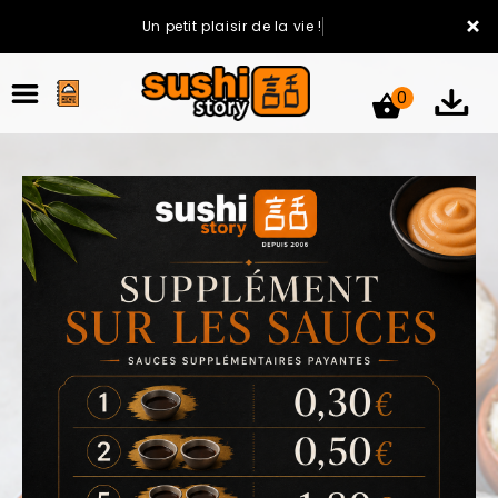
×
Un petit plaisir de la vie !
0
ACCUEIL
LA CARTE
VOTRE COMPTE
NOTRE RESTAURANT