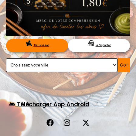
VOS AVIS
MENTIONS LÉGALES
C.G.V
RÉSERVATION
En Livraison
A Emporter
Go!
Télécharger App Android