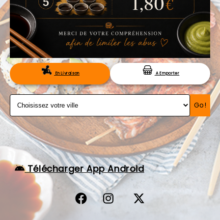
VOS AVIS
MENTIONS LÉGALES
C.G.V
RÉSERVATION
En Livraison
A Emporter
Go!
Télécharger App Android