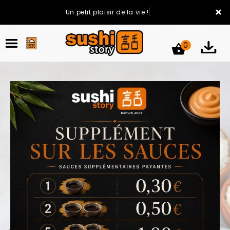
×
Un petit plaisir de la vie !
0
ACCUEIL
LA CARTE
VOTRE COMPTE
NOTRE RESTAURANT