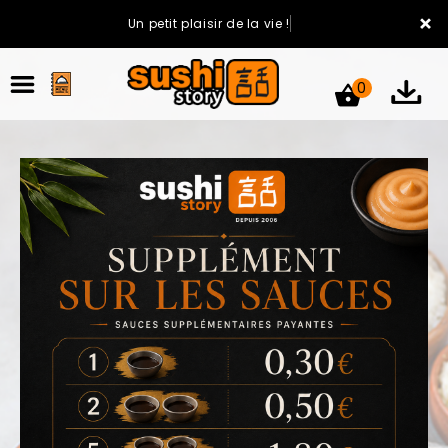
×
Un petit plaisir de la vie !
0
ACCUEIL
LA CARTE
VOTRE COMPTE
NOTRE RESTAURANT