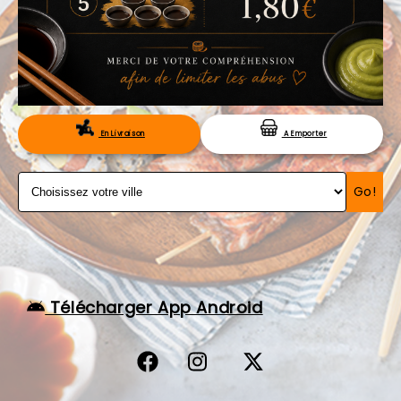
VOS AVIS
MENTIONS LÉGALES
C.G.V
RÉSERVATION
En Livraison
A Emporter
Go!
Télécharger App Android