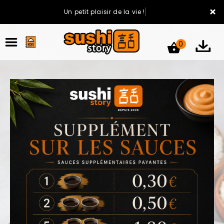
×
Un petit plaisir de la vie !
0
ACCUEIL
LA CARTE
VOTRE COMPTE
NOTRE RESTAURANT