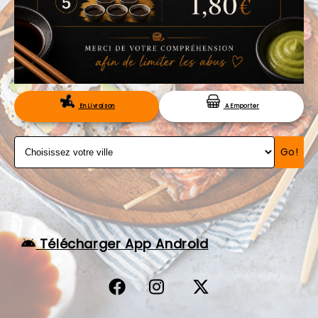
VOS AVIS
MENTIONS LÉGALES
C.G.V
RÉSERVATION
En Livraison
A Emporter
Go!
Télécharger App Android