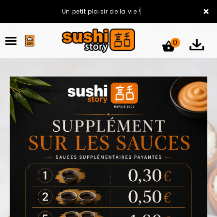
×
Un petit plaisir de la vie !
0
ACCUEIL
LA CARTE
VOTRE COMPTE
NOTRE RESTAURANT