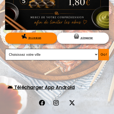
VOS AVIS
MENTIONS LÉGALES
C.G.V
RÉSERVATION
En Livraison
A Emporter
Go!
Télécharger App Android