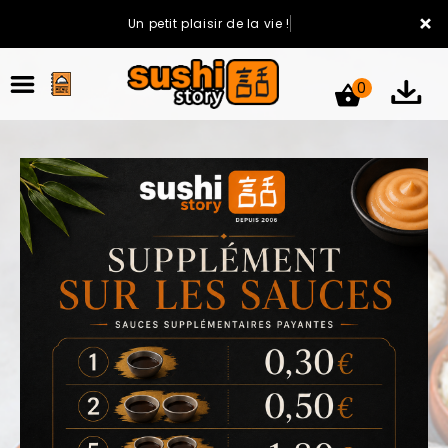
×
Un petit plaisir de la vie !
0
ACCUEIL
LA CARTE
VOTRE COMPTE
NOTRE RESTAURANT