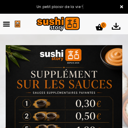
×
Un petit plaisir de la vie !
0
ACCUEIL
LA CARTE
VOTRE COMPTE
NOTRE RESTAURANT