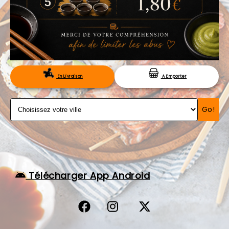
VOS AVIS
MENTIONS LÉGALES
C.G.V
RÉSERVATION
En Livraison
A Emporter
Go!
Télécharger App Android