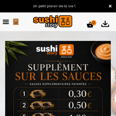
×
Un petit plaisir de la vie !
0
ACCUEIL
LA CARTE
VOTRE COMPTE
NOTRE RESTAURANT