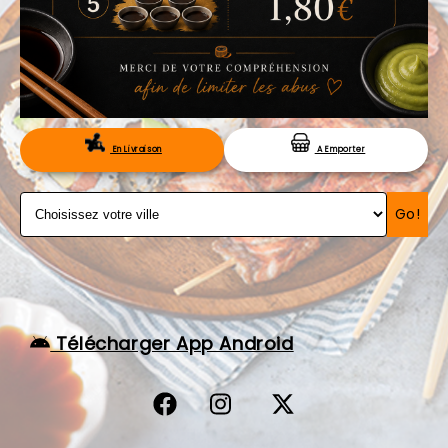
VOS AVIS
MENTIONS LÉGALES
C.G.V
RÉSERVATION
En Livraison
A Emporter
Go!
Télécharger App Android