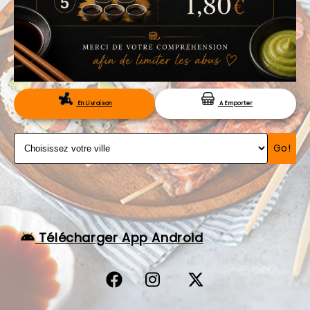
VOS AVIS
MENTIONS LÉGALES
C.G.V
RÉSERVATION
En Livraison
A Emporter
Go!
Télécharger App Android