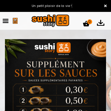
×
Un petit plaisir de la vie !
0
ACCUEIL
LA CARTE
VOTRE COMPTE
NOTRE RESTAURANT