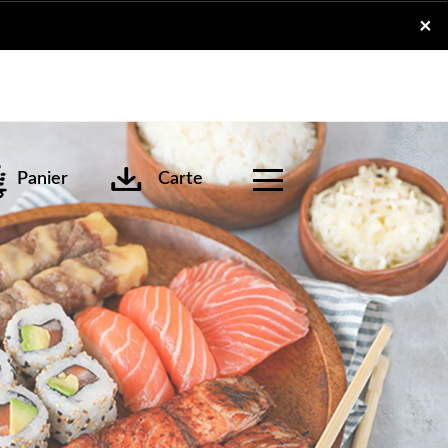
x
×
Panier
Carte