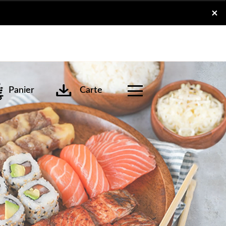
x
×
Panier
Carte