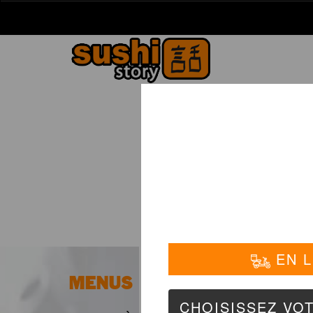
La Carte
01 6
PLA
MENUS