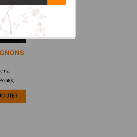
IGNONS
c riz.
oint(s)
AJOUTER