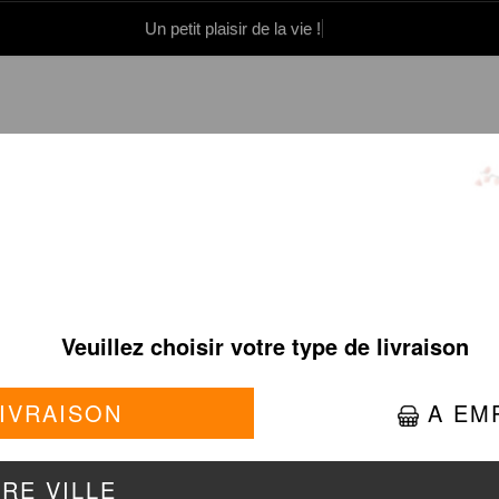
Un petit plaisir de la vie !
0 86 05 06
Se connecter / S'inscrire
TS BOEUF EN SAUCE