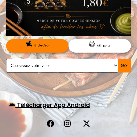
VOS AVIS
MENTIONS LÉGALES
C.G.V
RÉSERVATION
En Livraison
A Emporter
Go!
Télécharger App Android