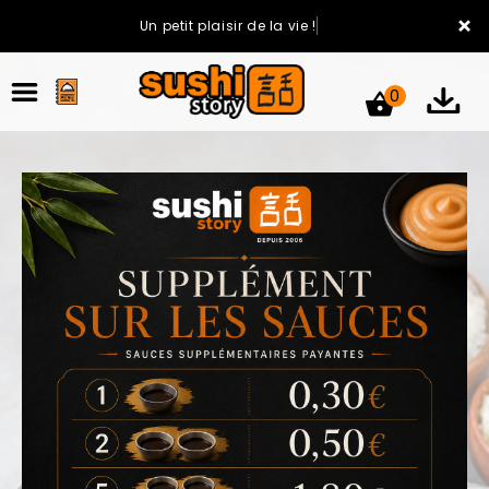
×
Un petit plaisir de la vie !
0
ACCUEIL
LA CARTE
VOTRE COMPTE
NOTRE RESTAURANT