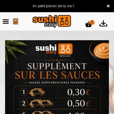
×
Un petit plaisir de la vie !
0
ACCUEIL
LA CARTE
VOTRE COMPTE
NOTRE RESTAURANT