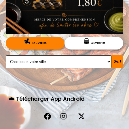
VOS AVIS
MENTIONS LÉGALES
C.G.V
RÉSERVATION
En Livraison
A Emporter
Go!
Télécharger App Android