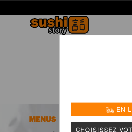
La Carte
01 6
N
MENUS