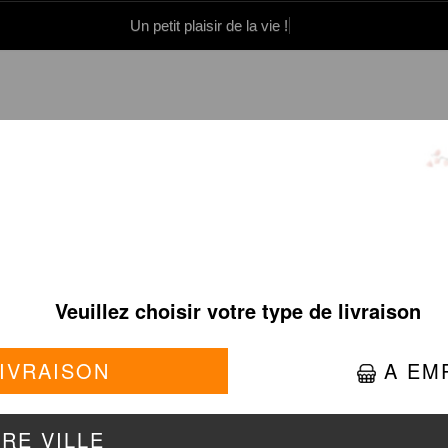
Un petit plaisir de la vie !
0 86 05 06
Se connecter / S'inscrire
OUILLES/PAD THAÏ