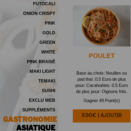
FUTOCALI
ONION CRISPY
PINK
GOLD
GREEN
WHITE
POULET
PINK BRAISÉ
MAKI LIGHT
Base au choix: Nouilles ou
pad thaï. 0.5 Euro de plus
TEMAKI
pour: Cacahuètes. 0.5 Euro
SUSHI
de plus pour: Oignons frits.
EXCLU WEB
Gagner 49 Point(s)
SUPPLÉMENTS
9.90€ | AJOUTER
GASTRONOMIE
ASIATIQUE