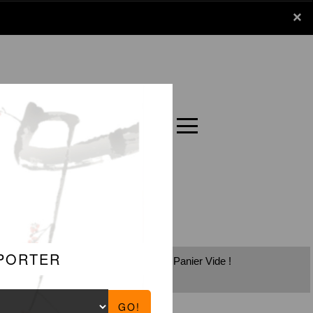
x
×
Panier
Carte
Panier Vide !