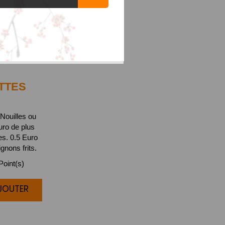
TTES
Nouilles ou
uro de plus
s. 0.5 Euro
gnons frits.
oint(s)
AJOUTER