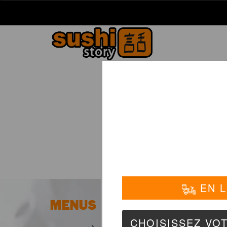
La Carte
01 6
MENUS