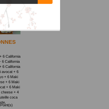
ONNES
 6 California
6 California
6 California
i avocat + 6
yo + 6 Maki
se + 6 Maki
cat + 6 Maki
 cheese + 4
teille coca
erte.
Point(s)