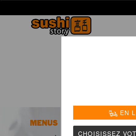
La Carte
01 6
MENUS