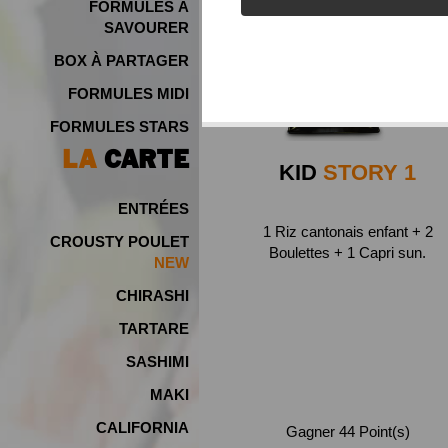
FORMULES À
SAVOURER
BOX À PARTAGER
FORMULES MIDI
FORMULES STARS
LA
CARTE
KID
STORY 1
ENTRÉES
1 Riz cantonais enfant + 2
CROUSTY POULET
Boulettes + 1 Capri sun.
CHIRASHI
TARTARE
SASHIMI
MAKI
CALIFORNIA
Gagner 44 Point(s)