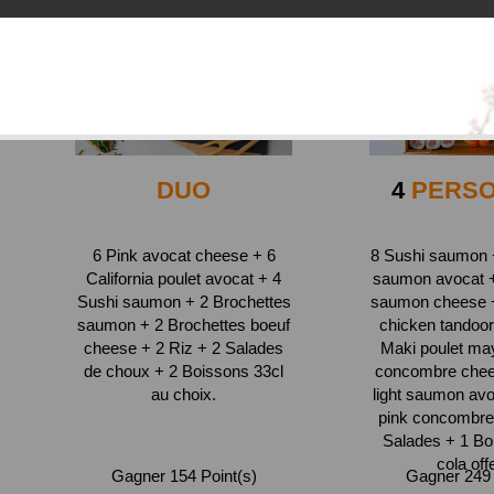
DUO
4
PERS
6 Pink avocat cheese + 6
8 Sushi saumon +
California poulet avocat + 4
saumon avocat + 
Sushi saumon + 2 Brochettes
saumon cheese + 
saumon + 2 Brochettes boeuf
chicken tandoor
cheese + 2 Riz + 2 Salades
Maki poulet ma
de choux + 2 Boissons 33cl
concombre chee
au choix.
light saumon avo
pink concombre
Salades + 1 Bou
cola off
Gagner 154 Point(s)
Gagner 249 