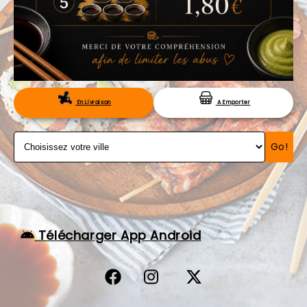
VOS AVIS
MENTIONS LÉGALES
C.G.V
RÉSERVATION
En Livraison
A Emporter
Go!
Télécharger App Android