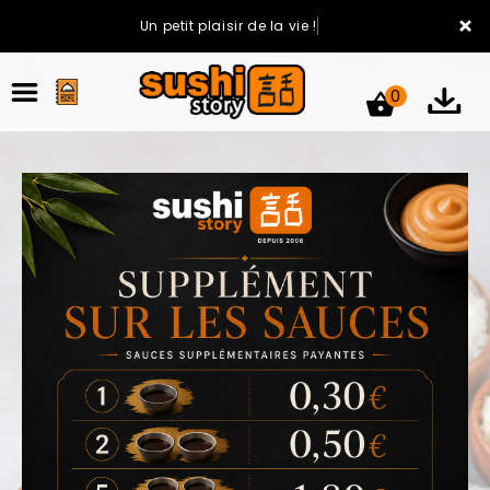
×
Un petit plaisir de la vie !
0
ACCUEIL
LA CARTE
VOTRE COMPTE
NOTRE RESTAURANT