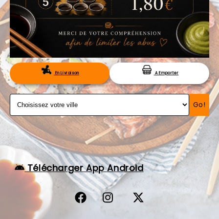
VOS AVIS
MENTIONS LÉGALES
C.G.V
RÉSERVATION
En Livraison
A Emporter
Go!
Télécharger App Android