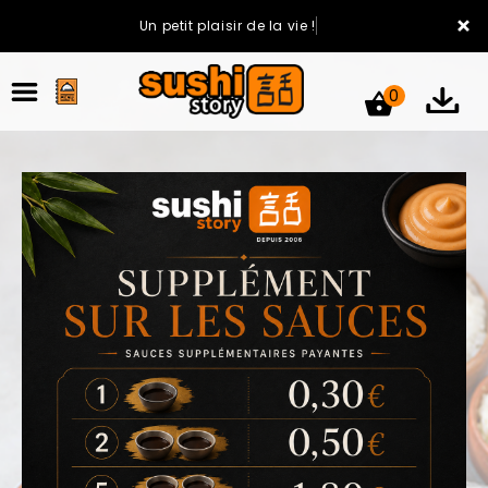
×
Un petit plaisir de la vie !
0
ACCUEIL
LA CARTE
VOTRE COMPTE
NOTRE RESTAURANT