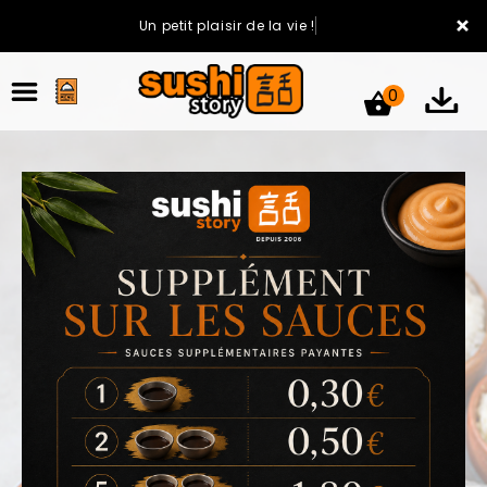
×
Un petit plaisir de la vie !
0
ACCUEIL
LA CARTE
VOTRE COMPTE
NOTRE RESTAURANT