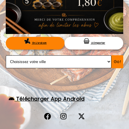
VOS AVIS
MENTIONS LÉGALES
C.G.V
RÉSERVATION
En Livraison
A Emporter
Go!
Télécharger App Android