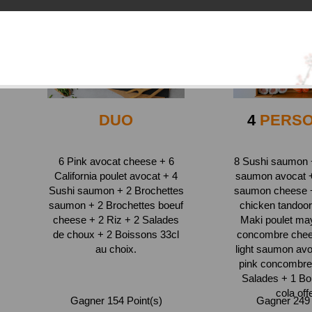
DUO
4
PERS
6 Pink avocat cheese + 6
8 Sushi saumon +
California poulet avocat + 4
saumon avocat + 
Sushi saumon + 2 Brochettes
saumon cheese + 
saumon + 2 Brochettes boeuf
chicken tandoor
cheese + 2 Riz + 2 Salades
Maki poulet ma
de choux + 2 Boissons 33cl
concombre chee
au choix.
light saumon avo
pink concombre
Salades + 1 Bou
cola off
Gagner 154 Point(s)
Gagner 249 