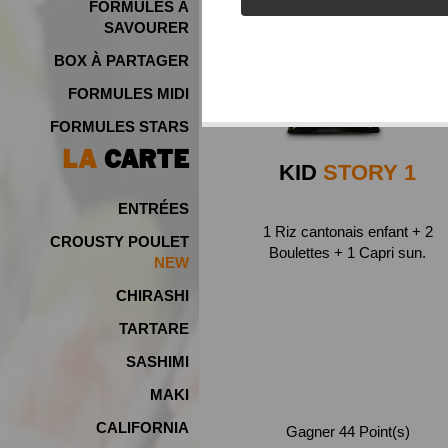
FORMULES À
SAVOURER
BOX À PARTAGER
FORMULES MIDI
FORMULES STARS
LA
CARTE
KID
STORY 1
ENTRÉES
1 Riz cantonais enfant + 2
CROUSTY POULET
Boulettes + 1 Capri sun.
NEW
CHIRASHI
TARTARE
SASHIMI
MAKI
CALIFORNIA
Gagner 44 Point(s)