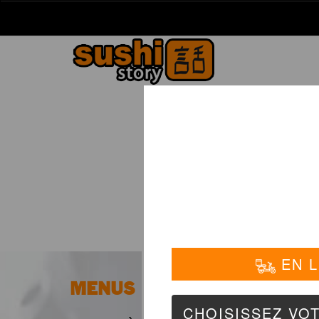
La Carte
01 6
MENUS