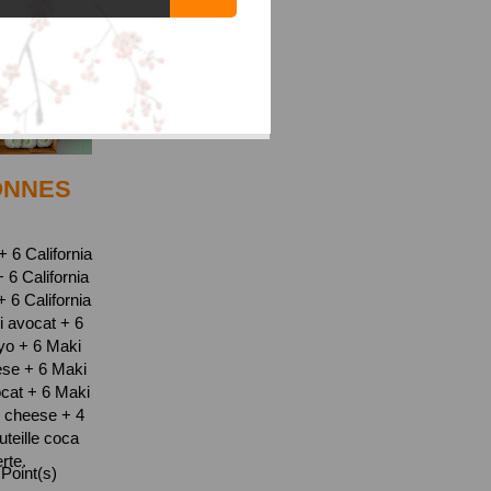
ONNES
 6 California
6 California
6 California
i avocat + 6
yo + 6 Maki
se + 6 Maki
cat + 6 Maki
 cheese + 4
teille coca
erte.
Point(s)