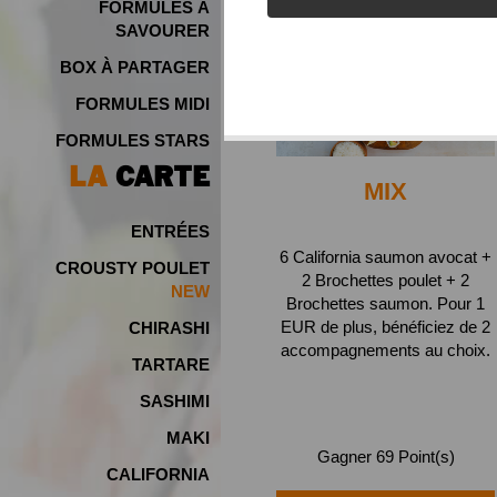
FORMULES À
SAVOURER
BOX À PARTAGER
FORMULES MIDI
FORMULES STARS
LA
CARTE
MIX
ENTRÉES
6 California saumon avocat +
CROUSTY POULET
2 Brochettes poulet + 2
Brochettes saumon. Pour 1
EUR de plus, bénéficiez de 2
CHIRASHI
accompagnements au choix.
TARTARE
SASHIMI
MAKI
Gagner 69 Point(s)
CALIFORNIA