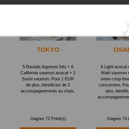
TOKYO
OSA
5 Raviolis légumes frits + 6
6 Light avocat
California saumon avocat + 2
Maki saumon 
Sushi saumon. Pour 1 EUR
onion crisp tho
de plus, bénéficiez de 2
concombre. Po
accompagnements au choix.
plus, bénéfi
accompagnement
Gagner 72 Point(s)
Gagner 74 P