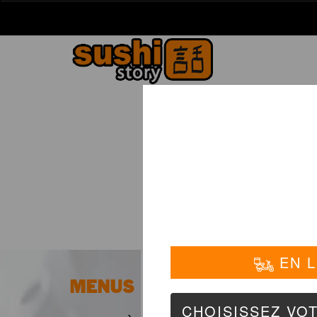
La Carte
01 6
FOR
MENUS