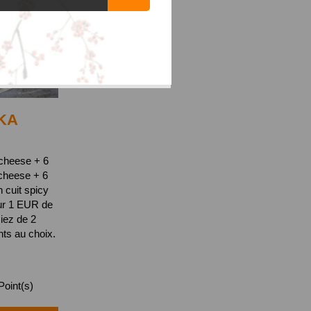
KA
 cheese + 6
cheese + 6
n cuit spicy
ur 1 EUR de
ciez de 2
s au choix.
oint(s)