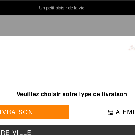
Un petit plaisir de la vie !
0 86 05 06
Se connecter / S'inscrire
MULES À SAVOURER