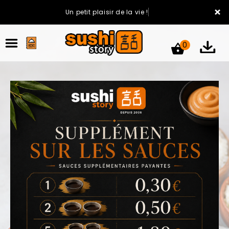
×
Un petit plaisir de la vie !
0
ACCUEIL
LA CARTE
VOTRE COMPTE
NOTRE RESTAURANT