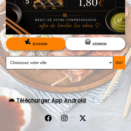
VOS AVIS
MENTIONS LÉGALES
C.G.V
RÉSERVATION
En Livraison
A Emporter
Go!
Télécharger App Android