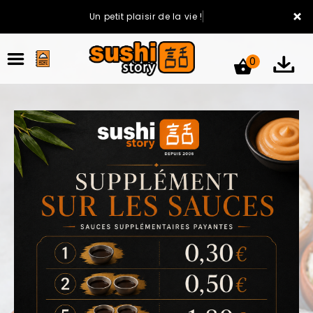
×
Un petit plaisir de la vie !
0
ACCUEIL
LA CARTE
VOTRE COMPTE
NOTRE RESTAURANT