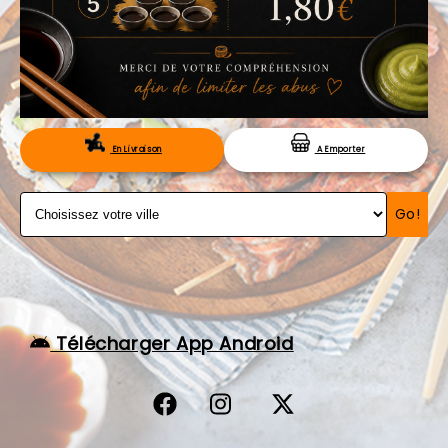
VOS AVIS
MENTIONS LÉGALES
C.G.V
RÉSERVATION
En Livraison
A Emporter
Go!
Télécharger App Android