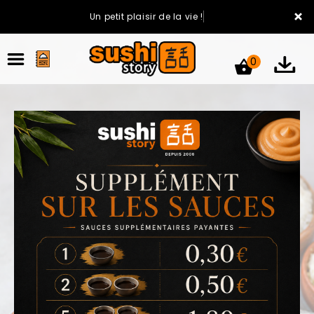
×
Un petit plaisir de la vie !
0
ACCUEIL
LA CARTE
VOTRE COMPTE
NOTRE RESTAURANT