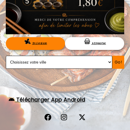
VOS AVIS
MENTIONS LÉGALES
C.G.V
RÉSERVATION
En Livraison
A Emporter
Go!
Télécharger App Android