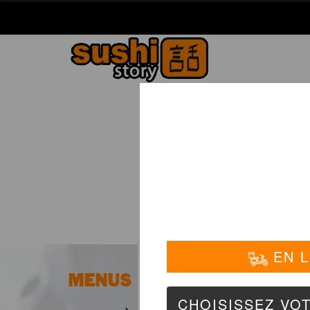
La Carte
01 6
MENUS