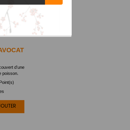
AVOCAT
couvert d'une
e poisson.
oint(s)
ces
JOUTER