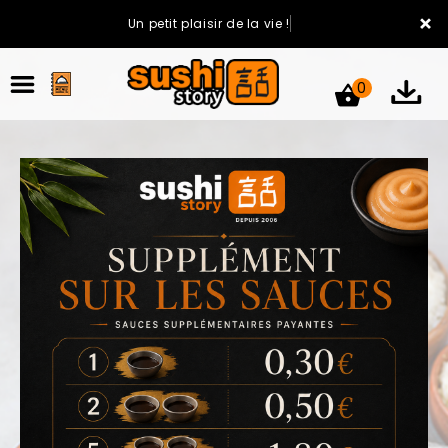
×
Un petit plaisir de la vie !
0
ACCUEIL
LA CARTE
VOTRE COMPTE
NOTRE RESTAURANT