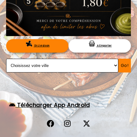
VOS AVIS
MENTIONS LÉGALES
C.G.V
RÉSERVATION
En Livraison
A Emporter
Go!
Télécharger App Android