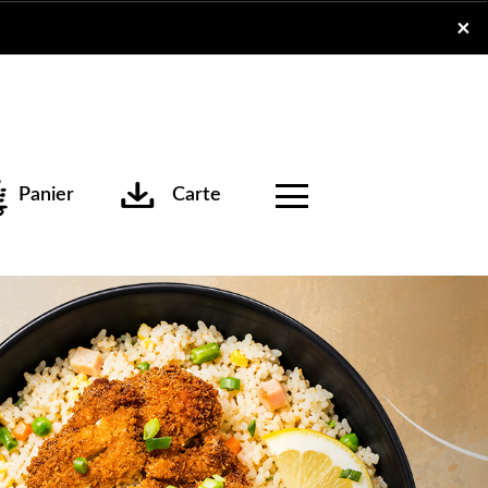
x
×
Panier
Carte
Next