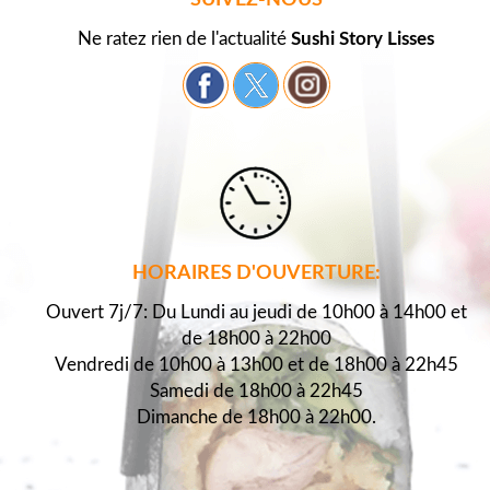
SUIVEZ-NOUS
Ne ratez rien de l'actualité
Sushi Story Lisses
HORAIRES D'OUVERTURE:
Ouvert 7j/7: Du Lundi au jeudi de 10h00 à 14h00 et
de 18h00 à 22h00
Vendredi de 10h00 à 13h00 et de 18h00 à 22h45
Samedi de 18h00 à 22h45
Dimanche de 18h00 à 22h00.