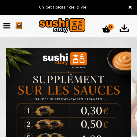
×
Un petit plaisir de la vie !
0
ACCUEIL
LA CARTE
VOTRE COMPTE
NOTRE RESTAURANT