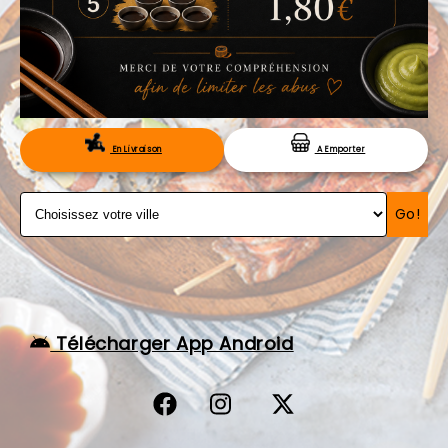
VOS AVIS
MENTIONS LÉGALES
C.G.V
RÉSERVATION
En Livraison
A Emporter
Go!
Télécharger App Android