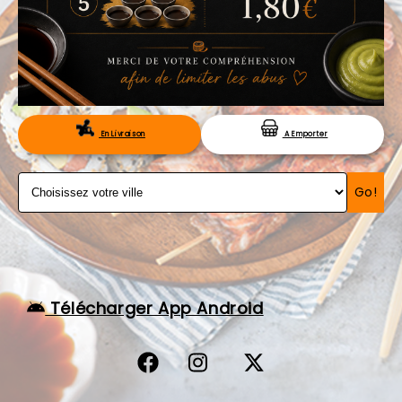
VOS AVIS
MENTIONS LÉGALES
C.G.V
RÉSERVATION
En Livraison
A Emporter
Go!
Télécharger App Android