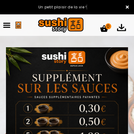
×
Un petit plaisir de la vie !
0
ACCUEIL
LA CARTE
VOTRE COMPTE
NOTRE RESTAURANT