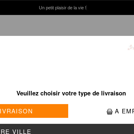
Un petit plaisir de la vie !
0 86 05 06
Se connecter / S'inscrire
TS BOEUF EN SAUCE