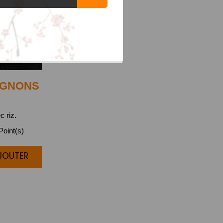
IGNONS
c riz.
oint(s)
AJOUTER