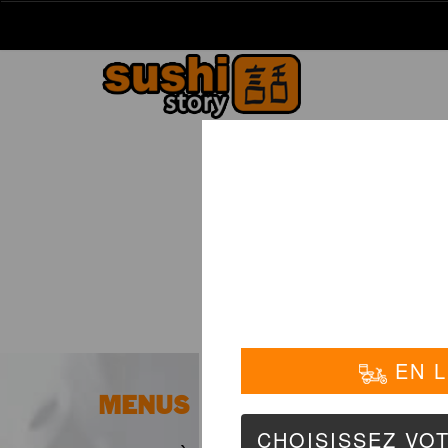
La Carte
01 6
PLA
MENUS