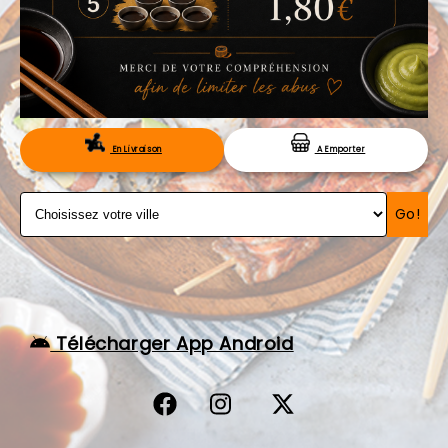
VOS AVIS
MENTIONS LÉGALES
C.G.V
RÉSERVATION
En Livraison
A Emporter
Go!
Télécharger App Android