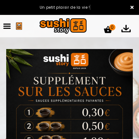
×
Un petit plaisir de la vie !
0
ACCUEIL
LA CARTE
VOTRE COMPTE
NOTRE RESTAURANT